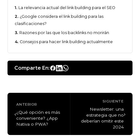
La relevancia actual del link building para el SEO
¿Google considera el link building para las
clasificaciones?
Razones por las que los backlinks no morirán
Consejos para hacer link building actualmente
Comparte En:
SIGUIENTE
ANTERIOR
Newsletter: una
¿Qué opción es más
‹
›
estrategia que no
conveniente? ¿App
deberían omitir este
Nativa o PWA?
2024