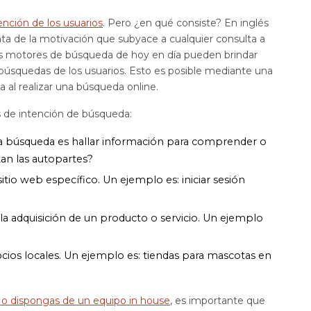
ención de los usuarios
. Pero ¿en qué consiste? En inglés
ata de la motivación que subyace a cualquier consulta a
 los motores de búsqueda de hoy en día pueden brindar
 búsquedas de los usuarios. Esto es posible mediante una
 al realizar una búsqueda online.
os de intención de búsqueda:
 la búsqueda es hallar información para comprender o
an las autopartes?
 sitio web específico. Un ejemplo es: iniciar sesión
la adquisición de un producto o servicio. Un ejemplo
cios locales. Un ejemplo es: tiendas para mascotas en
 o dispongas de un equipo in house
, es importante que