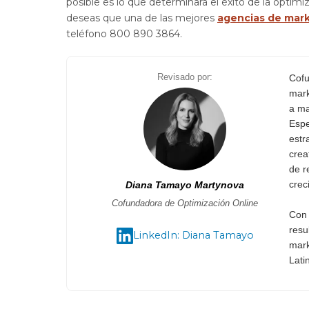
posible es lo que determinará el éxito de la optim
deseas que una de las mejores
agencias de mark
teléfono 800 890 3864.
Revisado por:
Cofu
mark
a ma
Espe
estr
crea
de r
crec
Diana Tamayo Martynova
Cofundadora de Optimización Online
Con 
resu
LinkedIn: Diana Tamayo
mark
Lati