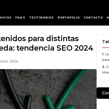
VICIOS
FAQ’S
TESTIMONIOS
PORTAFOLIO
CONTACTO
enidos para distintas
Tab
eda: tendencia SEO 2024
La
para
brero, 2024
C
int
Com