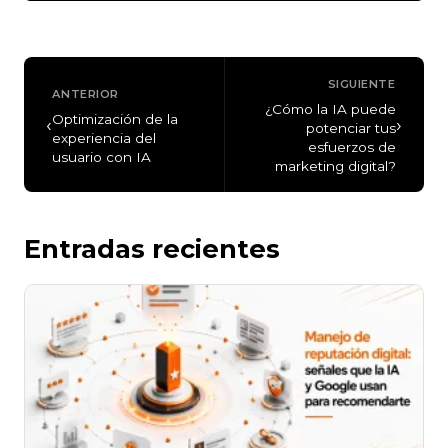
SIGUIENTE
ANTERIOR
¿Cómo la IA puede
Optimización de la
‹
›
potenciar tus
experiencia del
esfuerzos de
usuario con IA
marketing digital?
Entradas recientes