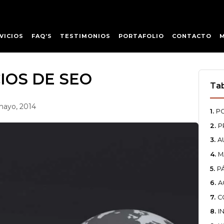
VICIOS
FAQ’S
TESTIMONIOS
PORTAFOLIO
CONTACTO
IOS DE SEO
Tab
mayo, 2014
P
P
A
M
P
A
C
I