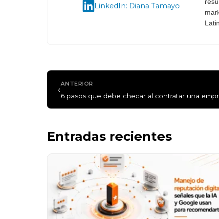
resu
LinkedIn: Diana Tamayo
mark
Lati
ANTERIOR
‹
6 pasos que debe checar al contratar una emp
Entradas recientes