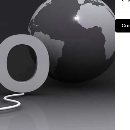
U
Com