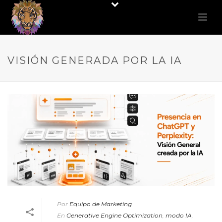
VISIÓN GENERADA POR LA IA
Por
Equipo de Marketing
En
Generative Engine Optimization
,
modo IA
,