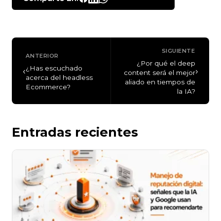
SIGUIENTE
ANTERIOR
¿Por qué el deep
¿Has escuchado
‹
›
content será el mejor
acerca del headless
aliado en tiempos de
Ecommerce?
la IA?
Entradas recientes