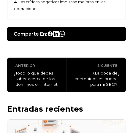
Las críticas negativas impulsan mejoras en las
operaciones
Comparte En:
ANTERIOR
SIGUIENTE
Todo lo que debes
¿La poda de
‹
›
saber acerca de los
contenidos es buena
dominios en internet
para mi SEO?
Entradas recientes