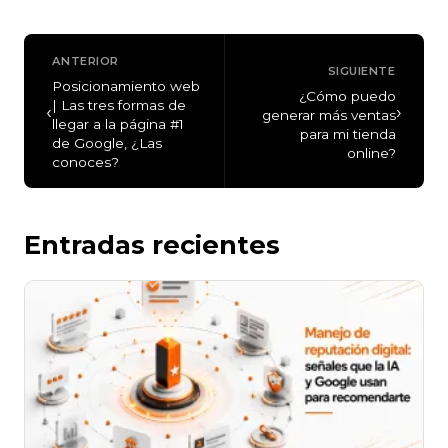
ANTERIOR
SIGUIENTE
Posicionamiento web
¿Cómo puedo
| Las tres formas de
‹
›
generar más ventas
llegar a la página #1
para mi tienda
de Google, ¿Las
online?
conoces?
Entradas recientes