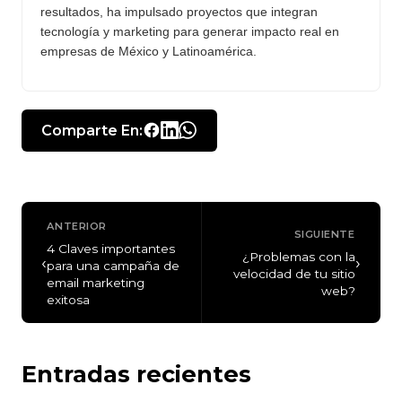
resultados, ha impulsado proyectos que integran
tecnología y marketing para generar impacto real en
empresas de México y Latinoamérica.
Comparte En:
ANTERIOR
SIGUIENTE
4 Claves importantes
¿Problemas con la
‹
›
para una campaña de
velocidad de tu sitio
email marketing
web?
exitosa
Entradas recientes