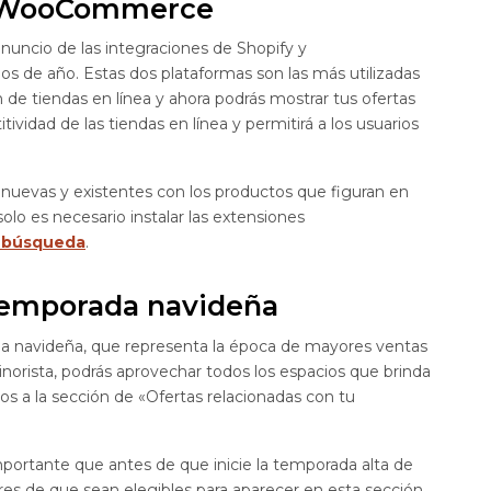
 y WooCommerce
nuncio de las integraciones de Shopify y
s de año. Estas dos plataformas son las más utilizadas
de tiendas en línea y ahora podrás mostrar tus ofertas
vidad de las tiendas en línea y permitirá a los usuarios
 nuevas y existentes con los productos que figuran en
olo es necesario instalar las extensiones
 búsqueda
.
 temporada navideña
ada navideña, que representa la época de mayores ventas
orista, podrás aprovechar todos los espacios que brinda
os a la sección de «Ofertas relacionadas con tu
mportante que antes de que inicie la temporada alta de
res de que sean elegibles para aparecer en esta sección.