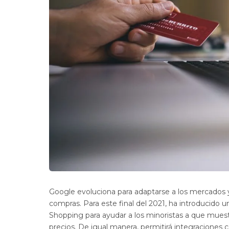
Google evoluciona para adaptarse a los mercados y
compras. Para este final del 2021, ha introducido 
Shopping para ayudar a los minoristas a que mues
precios. De igual manera, permitirá integraciones