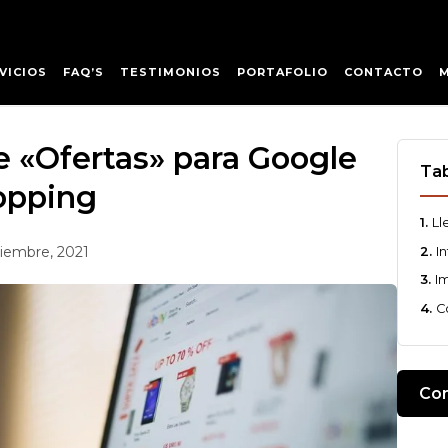
VICIOS
FAQ’S
TESTIMONIOS
PORTAFOLIO
CONTACTO
 «Ofertas» para Google
Tab
opping
Ll
viembre, 2021
I
I
C
Com