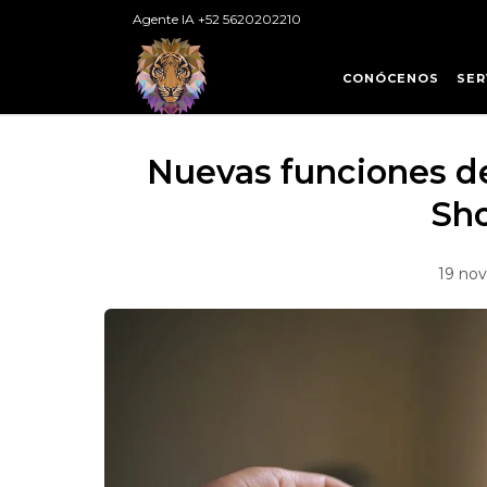
Agente IA +52 5620202210
CONÓCENOS
SER
Nuevas funciones de
Sh
19 no