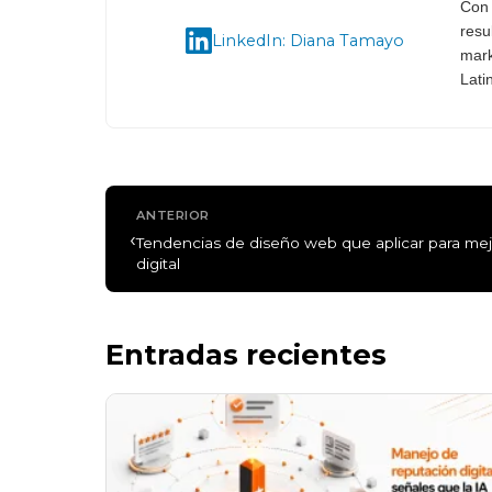
Con 
resu
LinkedIn: Diana Tamayo
mark
Lati
ANTERIOR
‹
Tendencias de diseño web que aplicar para mej
digital
Entradas recientes