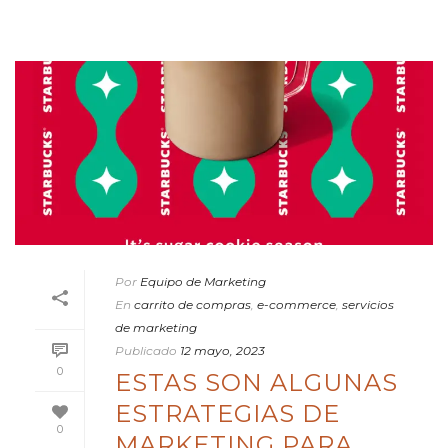
Por
Equipo de Marketing
En
carrito de compras
,
e-commerce
,
servicios
de marketing
Publicado
12 mayo, 2023
0
ESTAS SON ALGUNAS
ESTRATEGIAS DE
0
MARKETING PARA