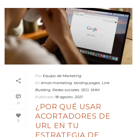
Por
Equipo de Marketing
En
email marketing
,
landing pages
,
Link
Building
,
Redes sociales
,
SEO
,
SMM
Publicado
18 agosto, 2021
0
¿POR QUÉ USAR
ACORTADORES DE
0
URL EN TU
ESTRATEGIA DE