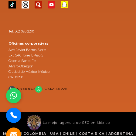
Tel. 562 020 2210
Oficinas corporativas
Ave. Javier Barros Sierra
Ext. 540 Torre 1, Piso 5
Colonia Santa Fe
Alvaro Obregón
Ciudad de México, México
C.P. 01210
55 8000 8323
+52 562 020 2210
La mejor agencia de SEO en México
MÉXICO | COLOMBIA | USA | CHILE | COSTA RICA | ARGENTINA