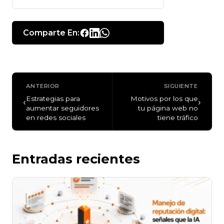
Comparte En:
ANTERIOR
SIGUIENTE
Estrategias para
Motivos por los que
‹
›
aumentar seguidores
tu página web no
en redes sociales
tiene tráfico
Entradas recientes