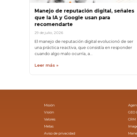
Manejo de reputación digital, señales
que la IA y Google usan para
recomendarte
29 de julio, 2026
El manejo de reputación digital evolucionó de ser
una práctica reactiva, que consistía en responder
cuando algo malo ocurría, a…
Leer más »
Misión
Agenc
Visión
GEO 
Valores
CRM
Metas
Image
Aviso de privacidad
Manej