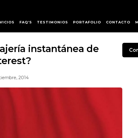
VICIOS
FAQ’S
TESTIMONIOS
PORTAFOLIO
CONTACTO
jería instantánea de
Com
terest?
tiembre, 2014