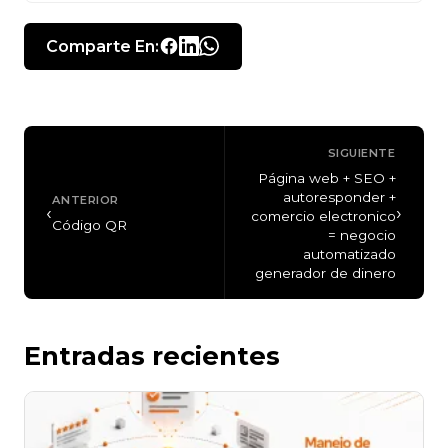
Comparte En:
SIGUIENTE
Página web + SEO +
autoresponder +
ANTERIOR
‹
›
comercio electronico
Código QR
= negocio
automatizado
generador de dinero
Entradas recientes