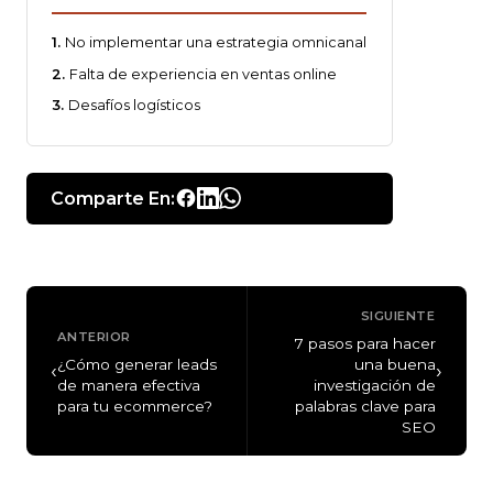
No implementar una estrategia omnicanal
Falta de experiencia en ventas online
Desafíos logísticos
Comparte En:
SIGUIENTE
ANTERIOR
7 pasos para hacer
¿Cómo generar leads
una buena
‹
›
de manera efectiva
investigación de
para tu ecommerce?
palabras clave para
SEO