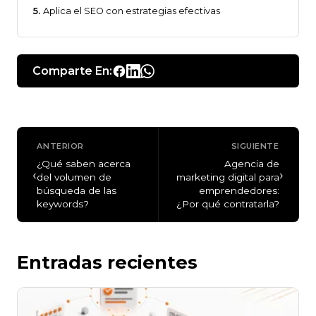
Aplica el SEO con estrategias efectivas
Comparte En:
ANTERIOR
SIGUIENTE
¿Qué saben acerca
Agencia de
‹
›
del volumen de
marketing digital para
búsqueda de las
emprendedores:
keywords?
¿Por qué contratarla?
Entradas recientes