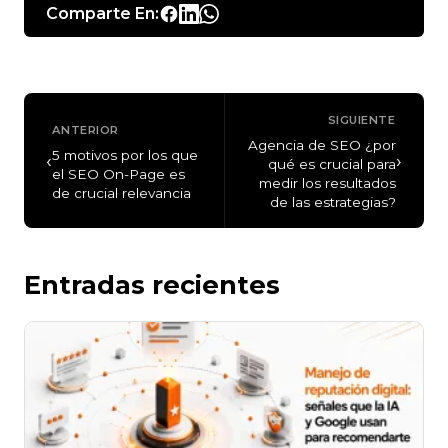
Comparte En:
SIGUIENTE
ANTERIOR
Agencia de SEO ¿por
5 motivos por los que
‹
›
qué es crucial para
el SEO On-Page es
medir los resultados
de crucial relevancia
de las estrategias?
Entradas recientes