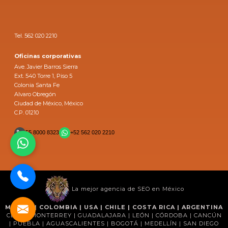
Tel. 562 020 2210
Oficinas corporativas
Ave. Javier Barros Sierra
Ext. 540 Torre 1, Piso 5
Colonia Santa Fe
Alvaro Obregón
Ciudad de México, México
C.P. 01210
55 8000 8323
+52 562 020 2210
La mejor agencia de SEO en México
MÉXICO | COLOMBIA | USA | CHILE | COSTA RICA | ARGENTINA
CDMX | MONTERREY | GUADALAJARA | LEÓN | CÓRDOBA | CANCÚN
| PUEBLA | AGUASCALIENTES | BOGOTÁ | MEDELLÍN | SAN DIEGO