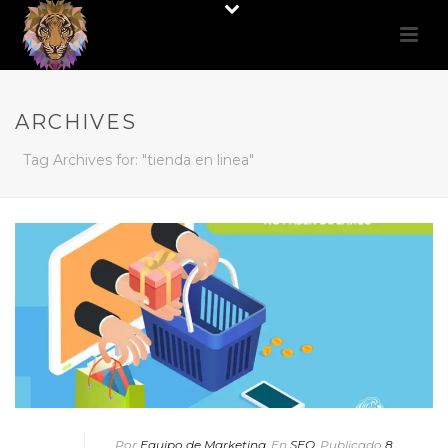
ARCHIVES
Tag Archives for: "tienda en linea"
Por
Equipo de Marketing
En
SEO
Publicado
8