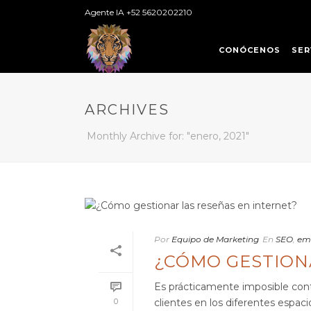
Agente IA +52 5620202210
CONÓCENOS
SER
ARCHIVES
Monthly Archive for: "enero, 2021"
Por
Equipo de Marketing
En
SEO
,
em
¿CÓMO GESTION
Es prácticamente imposible contr
0
clientes en los diferentes espaci