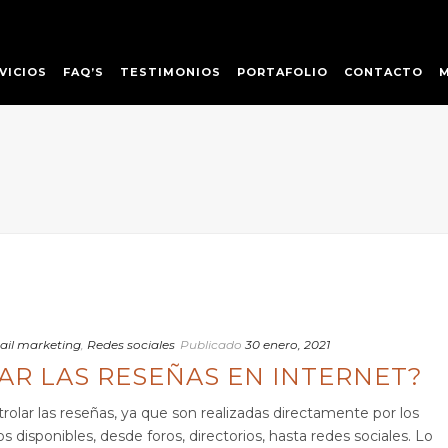
VICIOS
FAQ’S
TESTIMONIOS
PORTAFOLIO
CONTACTO
ail marketing
,
Redes sociales
Publicado
30 enero, 2021
AR LAS RESEÑAS EN INTERNET?
olar las reseñas, ya que son realizadas directamente por los
os disponibles, desde foros, directorios, hasta redes sociales. Lo