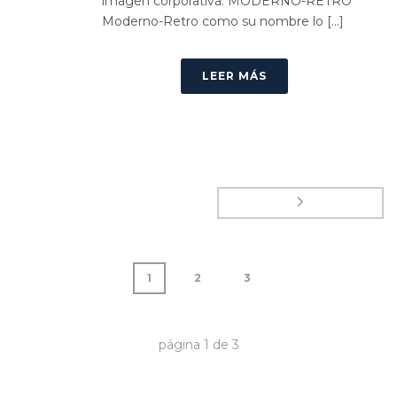
imagen corporativa. MODERNO-RETRO
Moderno-Retro como su nombre lo [...]
LEER MÁS
1
2
3
página
1
de
3