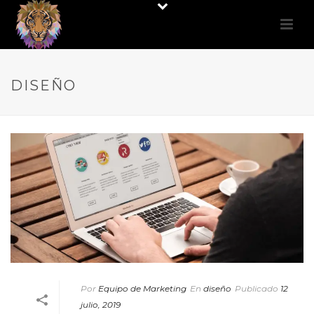
DISEÑO
Por
Equipo de Marketing
En
diseño
Publicado
12
julio, 2019