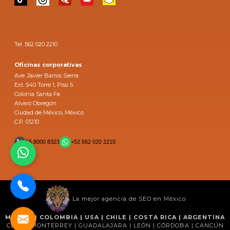
Tel. 562 020 2210
Oficinas corporativas
Ave. Javier Barros Sierra
Ext. 540 Torre 1, Piso 5
Colonia Santa Fe
Alvaro Obregón
Ciudad de México, México
C.P. 01210
55 8000 8323
+52 562 020 2210
La mejor agencia de SEO en México
MÉXICO | COLOMBIA | USA | CHILE | COSTA RICA | ARGENTINA
CDMX | MONTERREY | GUADALAJARA | LEÓN | CÓRDOBA | CANCÚN