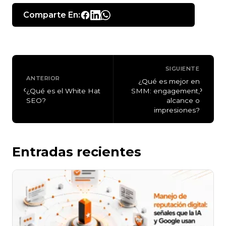
Comparte En:
SIGUIENTE
ANTERIOR
¿Qué es mejor en
‹
›
¿Qué es el White Hat
SMM: engagement,
SEO?
alcance o
impresiones?
Entradas recientes