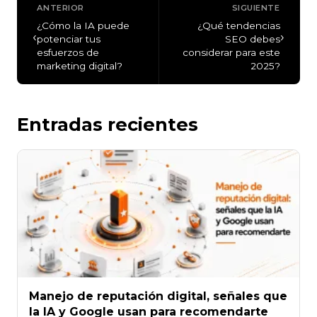
ANTERIOR
SIGUIENTE
¿Cómo la IA puede
¿Qué tendencias
‹
›
potenciar tus
SEO debes
esfuerzos de
considerar para este
marketing digital?
2025?
Entradas recientes
Manejo de reputación digital, señales que
la IA y Google usan para recomendarte