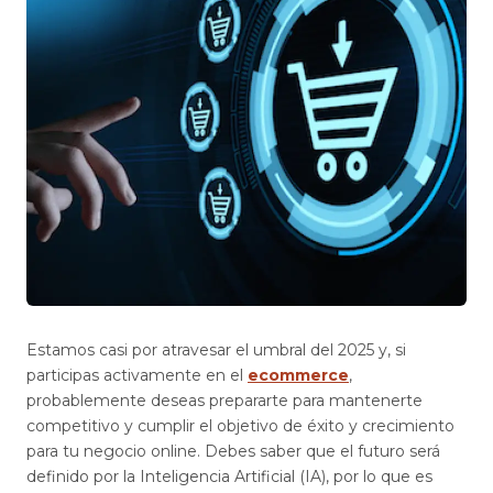
Estamos casi por atravesar el umbral del 2025 y, si
participas activamente en el
ecommerce
,
probablemente deseas prepararte para mantenerte
competitivo y cumplir el objetivo de éxito y crecimiento
para tu negocio online. Debes saber que el futuro será
definido por la Inteligencia Artificial (IA), por lo que es