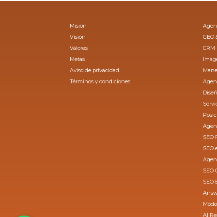
Misión
Agenc
Visión
GEO 
Valores
CRM
Metas
Image
Aviso de privacidad
Manej
Términos y condiciones
Agenc
Dise
Servi
Posi
Agen
SEO 
SEO 
Agen
SEO 
SEO B
Answ
Modo
AI R