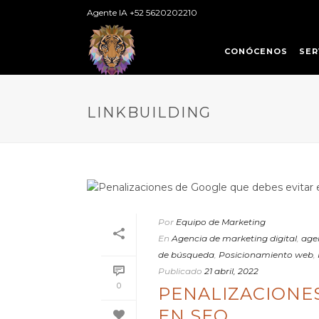
Agente IA +52 5620202210
CONÓCENOS
SER
LINKBUILDING
Por
Equipo de Marketing
En
Agencia de marketing digital
,
agen
de búsqueda
,
Posicionamiento web
,
Publicado
21 abril, 2022
0
PENALIZACIONE
EN SEO