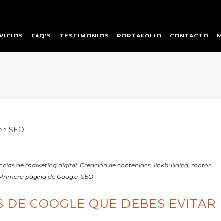
VICIOS
FAQ’S
TESTIMONIOS
PORTAFOLIO
CONTACTO
cias de marketing digital
,
Creación de contenidos
,
linkbuilding
,
motor
Primera página de Google
,
SEO
S DE GOOGLE QUE DEBES EVITAR