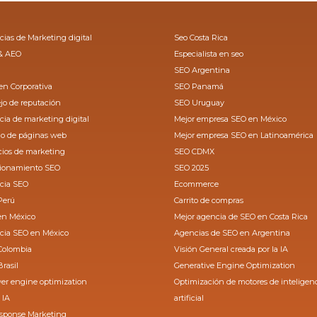
ias de Marketing digital
Seo Costa Rica
& AEO
Especialista en seo
SEO Argentina
n Corporativa
SEO Panamá
o de reputación
SEO Uruguay
ia de marketing digital
Mejor empresa SEO en México
ño de páginas web
Mejor empresa SEO en Latinoamérica
cios de marketing
SEO CDMX
cionamiento SEO
SEO 2025
cia SEO
Ecommerce
Perú
Carrito de compras
en México
Mejor agencia de SEO en Costa Rica
cia SEO en México
Agencias de SEO en Argentina
Colombia
Visión General creada por la IA
rasil
Generative Engine Optimization
er engine optimization
Optimización de motores de inteligen
 IA
artificial
esponse Marketing