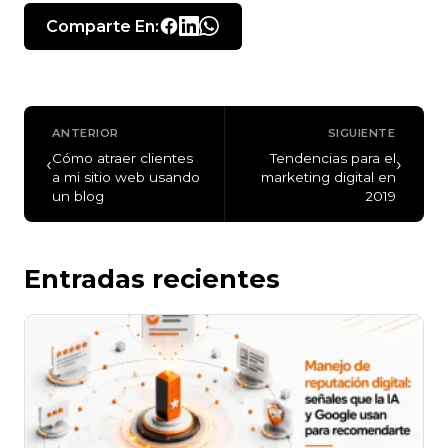
Comparte En:
ANTERIOR
SIGUIENTE
Cómo atraer clientes
Tendencias para el
‹
›
a mi sitio web usando
marketing digital en
un blog
2019
Entradas recientes