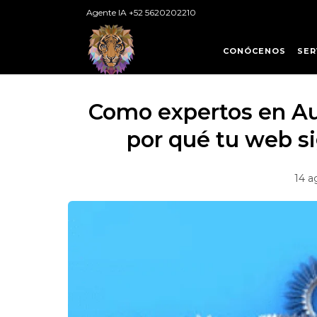
Agente IA +52 5620202210
CONÓCENOS
SER
Como expertos en Au
por qué tu web si
14 a