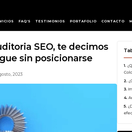
VICIOS
FAQ’S
TESTIMONIOS
PORTAFOLIO
CONTACTO
ditoria SEO, te decimos
Tab
gue sin posicionarse
¿Q
Col
gosto, 2023
¿
Im
A
¿
efec