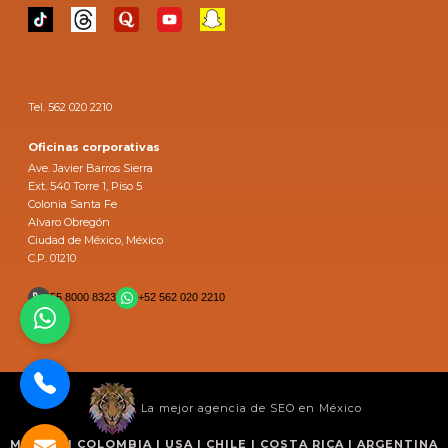
Tel. 562 020 2210
Oficinas corporativas
Ave. Javier Barros Sierra
Ext. 540 Torre 1, Piso 5
Colonia Santa Fe
Alvaro Obregón
Ciudad de México, México
C.P. 01210
55 8000 8323
+52 562 020 2210
La mejor agencia de SEO en México
MÉXICO | COLOMBIA | USA | CHILE | COSTA RICA | ARGENTINA