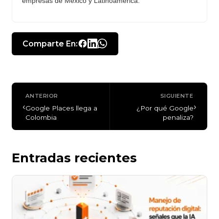
empresas de México y Latinoamérica.
Comparte En:
ANTERIOR
SIGUIENTE
‹
›
Google Places llega a
¿Por qué Google
Colombia
penaliza?
Entradas recientes