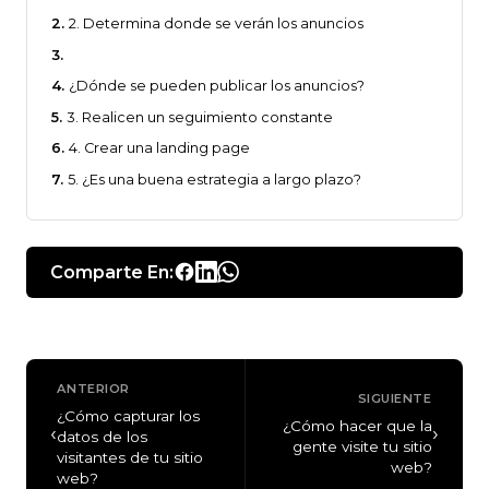
2. Determina donde se verán los anuncios
¿Dónde se pueden publicar los anuncios?
3. Realicen un seguimiento constante
4. Crear una landing page
5. ¿Es una buena estrategia a largo plazo?
Comparte En:
ANTERIOR
SIGUIENTE
¿Cómo capturar los
¿Cómo hacer que la
‹
›
datos de los
gente visite tu sitio
visitantes de tu sitio
web?
web?