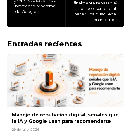
AMP PAGES, el más
‹
›
finalmente rebasan a
novedoso programa
los de escritorio al
de Google.
hacer una búsqueda
en internet
Entradas recientes
Manejo de reputación digital, señales que
la IA y Google usan para recomendarte
29 de julio, 2026