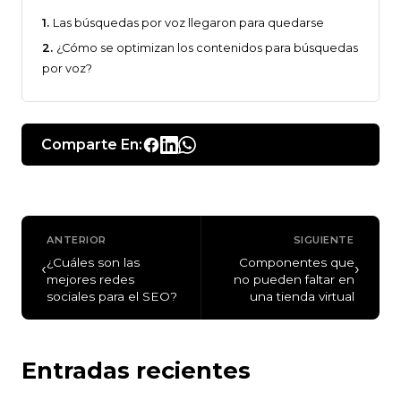
Las búsquedas por voz llegaron para quedarse
¿Cómo se optimizan los contenidos para búsquedas
por voz?
Comparte En:
ANTERIOR
SIGUIENTE
¿Cuáles son las
Componentes que
‹
›
mejores redes
no pueden faltar en
sociales para el SEO?
una tienda virtual
Entradas recientes