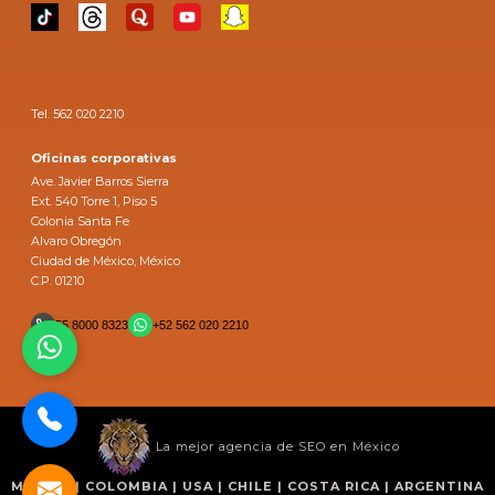
Tel. 562 020 2210
Oficinas corporativas
Ave. Javier Barros Sierra
Ext. 540 Torre 1, Piso 5
Colonia Santa Fe
Alvaro Obregón
Ciudad de México, México
C.P. 01210
55 8000 8323
+52 562 020 2210
La mejor agencia de SEO en México
MÉXICO | COLOMBIA | USA | CHILE | COSTA RICA | ARGENTINA