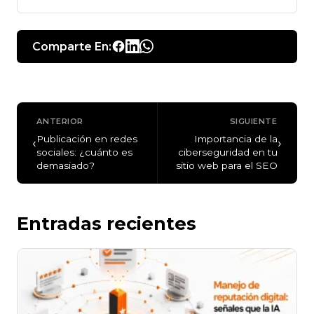
Comparte En:
ANTERIOR
SIGUIENTE
Publicación en redes
Importancia de la
‹
›
sociales: ¿cuánto es
ciberseguridad en tu
demasiado?
sitio web para el SEO
Entradas recientes